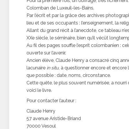
Pour la première fois, un ouvrage, très richement i
Colomban de Luxeuil-les-Bains.
Par l’écrit et par la grâce des archives photograp
lieu et de ses occupants : l’enseignement, la reli
Allant du grand récit à l’anecdote, ce tableau n’
XXe siècle, le séminaire, bien qu’il vécût longt
Au fil des pages souffle l’esprit colombanien : c
ouverte sur l’avenir.
Ancien élève, Claude Henry a consacré cinq année
lacunaire
in situ
, à questionner encore et encore
que possible : date, noms, circonstance.
Cette quête, le plus souvent numérisée, a nourri 
voici le livre.
Pour contacter l’auteur :
Claude Henry
57 avenue Aristide-Briand
70000 Vesoul