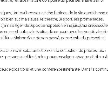
llustré, retrace l’histoire complète du petit séminaire Saint-
hiques, l’auteur brosse un riche tableau de la vie quotidienne 
gion bien sûr, mais aussi le théâtre, le sport, les promenades…
est jamais figé : de l’époque napoléonienne jusqu’au crépuscule
emps en semi-autarcie, évolua de concert avec le monde alentou
elui d’une Maison fière de son passé, consciente du présent et
s à enrichir substantiellement la collection de photos, bien
 les personnes et les textes pour renseigner chaque photo aut
deux expositions et une conférence itinérante. Dans la continu