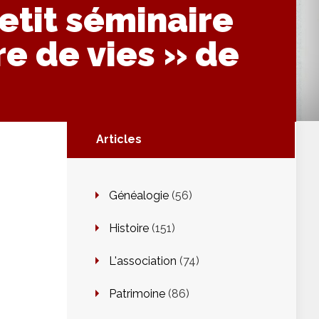
petit séminaire
re de vies » de
Articles
Généalogie
(56)
Histoire
(151)
L'association
(74)
Patrimoine
(86)