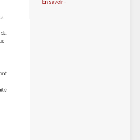
En savoir +
du
 du
r.
ant
ité,