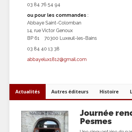
03 84 76 54 94
ou pour les commandes
:
Abbaye Saint-Colomban
14, rue Victor Genoux
BP 61 70300 Luxeuil-les-Bains
03 84 40 13 38
abbayelux1812@gmail.com
Actualités
Autres éditeurs
Histoire
Journée renc
Pesmes
Une cinquantaine de part