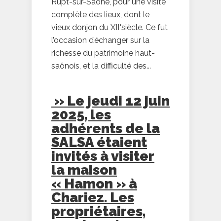
Rupt-sur-Saône, pour une visite
complète des lieux, dont le
vieux donjon du XII°siècle. Ce fut
l’occasion d’échanger sur la
richesse du patrimoine haut-
saônois, et la difficulté des...
» Le jeudi 12 juin
2025, les
adhérents de la
SALSA étaient
invités à visiter
la maison
« Hamon » à
Chariez. Les
propriétaires,