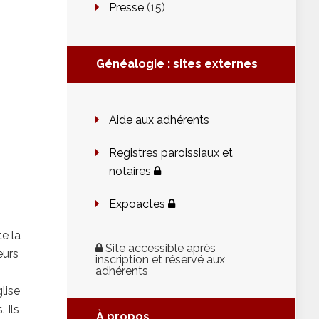
Presse
(15)
Généalogie : sites externes
Aide aux adhérents
Registres paroissiaux et
notaires
Expoactes
e la
Site accessible après
eurs
inscription et réservé aux
adhérents
lise
 Ils
À propos