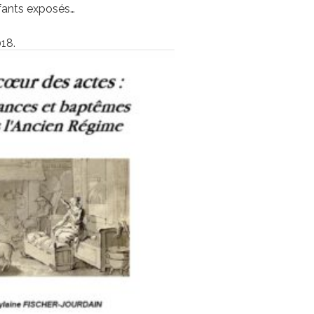
nfants exposés…
018.