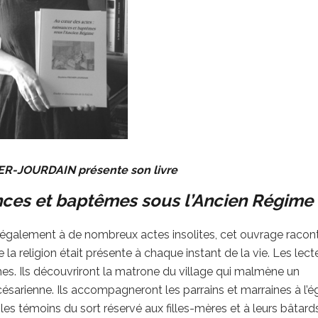
ER-JOURDAIN présente son livre
nces et baptêmes sous l’Ancien Régime
également à de nombreux actes insolites, cet ouvrage racont
a religion était présente à chaque instant de la vie. Les lect
s. Ils découvriront la matrone du village qui malmène un
 césarienne. Ils accompagneront les parrains et marraines à l’ég
 les témoins du sort réservé aux filles-mères et à leurs bâtards.