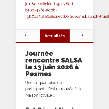
join&deeplinkId=b92e78dd-
b10b-42fe-addb-
f9b7ba3bfe2a&directDl=true&msLaunch=true
Actualités
Journée
rencontre SALSA
le 13 juin 2026 à
Pesmes
Une cinquantaine de
participants s’est retrouvée à la
Maison Royale...