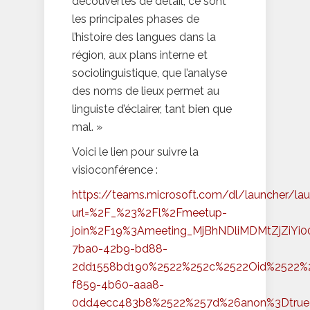
découvertes de détail, ce sont
les principales phases de
l’histoire des langues dans la
région, aux plans interne et
sociolinguistique, que l’analyse
des noms de lieux permet au
linguiste d’éclairer, tant bien que
mal. »
Voici le lien pour suivre la
visioconférence :
https://teams.microsoft.com/dl/launcher/lau
url=%2F_%23%2Fl%2Fmeetup-
join%2F19%3Ameeting_MjBhNDliMDMtZjZiY
7ba0-42b9-bd88-
2dd1558bd190%2522%252c%2522Oid%2522%
f859-4b60-aaa8-
0dd4ecc483b8%2522%257d%26anon%3Dtrue