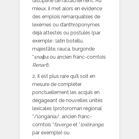
discipline de rattachement. Au
mieux, il met alors en évidence
des emplois remarquables de
lexèmes ou d’anthroponymes
déjà attestés ou postulés (par
exemple : latin botellu,
majestāte, rauca, burgonde
*
snai
ϸ
a
ou ancien franc-comtois
Renart
).
2. Il est plus rare qu’il soit en
mesure de compléter
ponctuellement les acquis en
dégageant de nouvelles unités
lexicales (protoroman régional
*/longánia/, ancien franc-
comtois *
faverge
et *
lo(ë)range
,
par exemple) ou