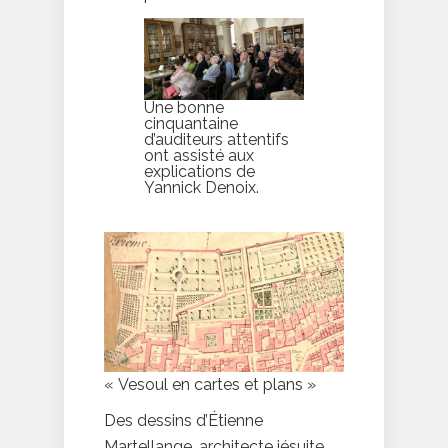
Une bonne
cinquantaine
d’auditeurs attentifs
ont assisté aux
explications de
Yannick Denoix.
« Vesoul en cartes et plans »
Des dessins d’Étienne
Martellange, architecte jésuite,