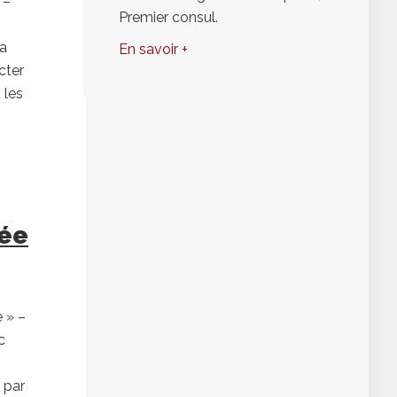
 –
Premier consul.
la
En savoir +
cter
 les
rée
 » –
c
 par