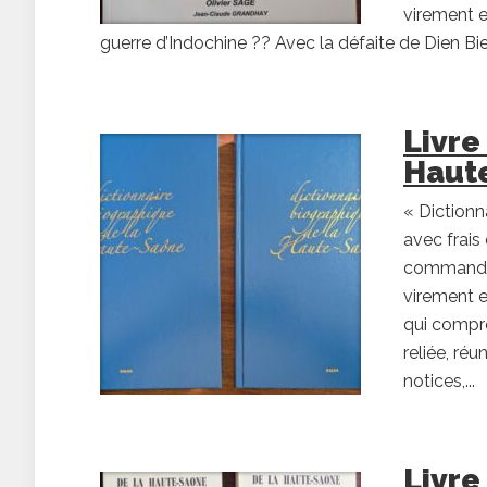
virement e
guerre d’Indochine ?? Avec la défaite de Dien Bie
Livre
Haute
« Dictionn
avec frais
commande :
virement e
qui compr
reliée, r
notices,...
Livre