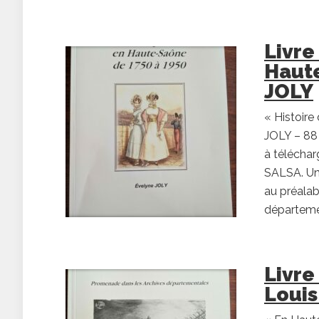
Livre
Haute
JOLY
« Histoire
JOLY – 88 
à téléchar
SALSA. Un
au préalab
départemen
Livre
Loui