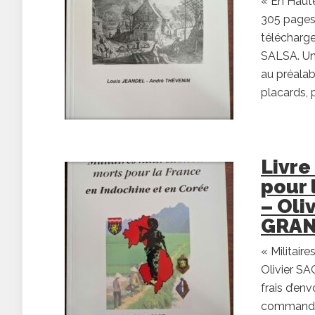
« En Haut
305 pages 
télécharge
SALSA. Un
au préalabl
placards, 
Livre
pour 
– Oli
GRA
« Militair
Olivier S
frais d’en
commande :