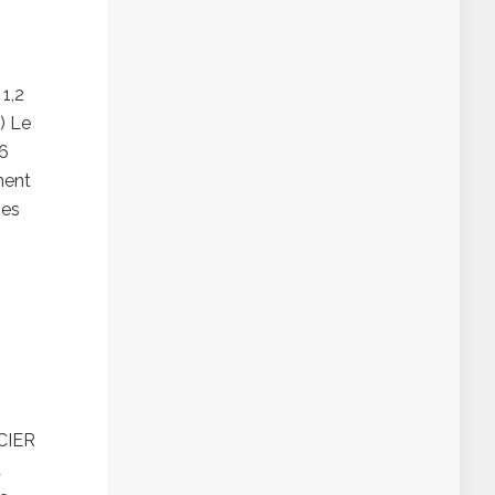
1,2
) Le
26
ment
mes
RCIER
à