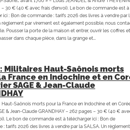
e-Saône… avant 1700 » – Louis JEANDEL & André THEVENIN
– 30 € (40 € avec frais d’envoi). Le bon de commande est à
r ici : Bon de commande : tarifs 2026 des livres à vendre par 
 règlement par virement est également possible, nous conta
e. Pousser la porte de la maison et entrer, ouvrir les coffres et
passer dans chaque pièce, dans la grange et...
 : Militaires Haut-Saônois morts
la France en Indochine et en Co
vier SAGE & Jean-Claude
NDHAY
es Haut-Saônois morts pour la France en Indochine et en Corée
AGE & Jean-Claude GRANDHAY – 262 pages – 30 € (40 € ave
voi). Le bon de commande est à télécharger ici : Bon de
 tarifs 2026 des livres à vendre par la SALSA. Un règlement