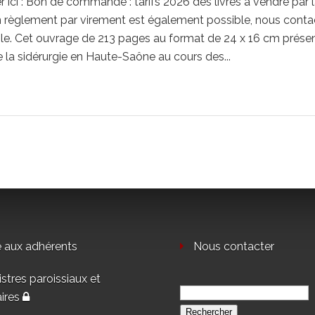
r ici : Bon de commande : tarifs 2026 des livres à vendre par 
 règlement par virement est également possible, nous conta
le. Cet ouvrage de 213 pages au format de 24 x 16 cm prése
de la sidérurgie en Haute-Saône au cours des...
e aux adhérents
Nous contacter
stres paroissiaux et
Rechercher :
aires