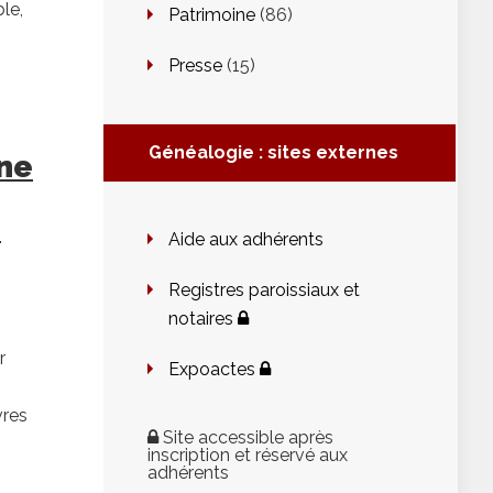
le,
Patrimoine
(86)
Presse
(15)
Généalogie : sites externes
ône
–
Aide aux adhérents
Registres paroissiaux et
notaires
r
Expoactes
vres
Site accessible après
inscription et réservé aux
adhérents