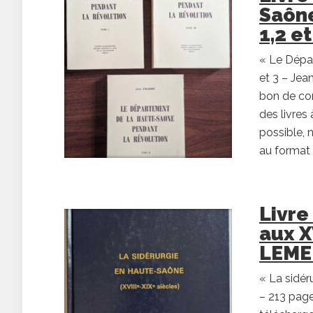
Saône
1,2 e
« Le Dépa
et 3 – Jea
bon de co
des livres
possible, 
au format 
Livre
aux X
LEME
« La sidér
– 213 page