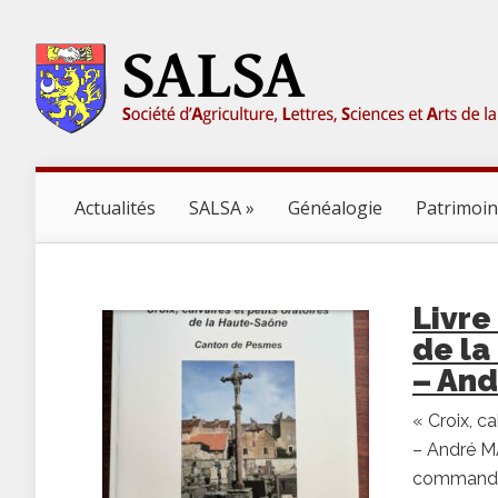
Actualités
SALSA
Généalogie
Patrimoi
Livre 
de la
– An
« Croix, c
– André MA
commande e