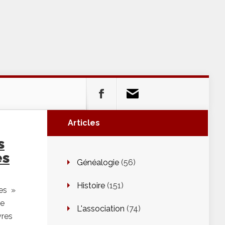
Articles
s
es
Généalogie
(56)
Histoire
(151)
mes »
de
L'association
(74)
vres