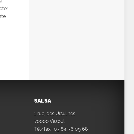
la
cter
nte
SALSA
1 rue, des Ursulines
70000 Vesoul
Tél/fax : 03 84 76 09 68