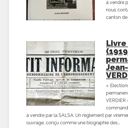
à vendre p
nous conta
canton de 
Livre
(1919
perma
Jean
VERD
« Electio
permanenc
VERDIER »,
commande e
à vendre par la SALSA. Un règlement par viremen
ouvrage, conçu comme une biographie des...