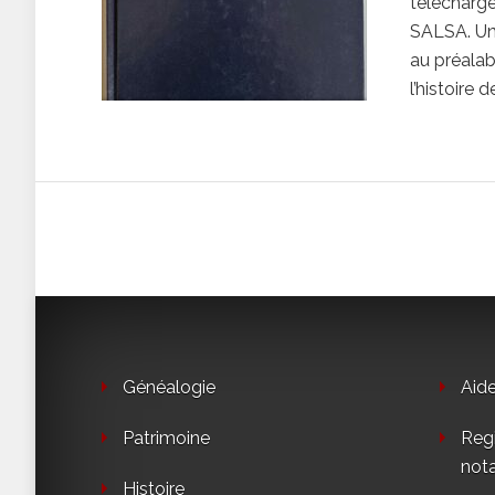
télécharge
SALSA. Un
au préalab
l’histoire 
Généalogie
Aid
Patrimoine
Regi
not
Histoire