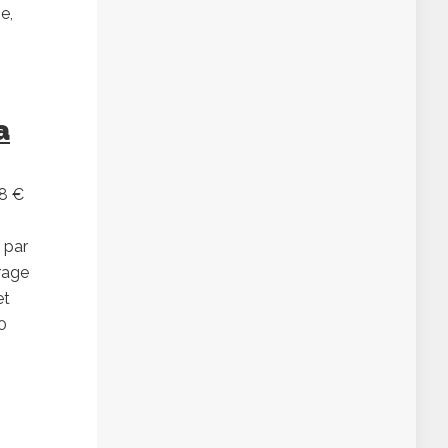
e,
a
58 €
 par
rage
et
0