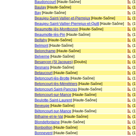
Baudoncourt
[Haute-Saône]
(
Baulay
[Haute-Saône]
(
Bay
[Haute-Saône]
(
Beaujeu-Saint-Vallier-et-Pierrejux
[Haute-Saône]
(
Beaujeu-Saint-Vallier-Pierrejux-et-Quitt
[Haute-Saône]
(
Beaumotte-lès-Montbozon
[Haute-Saône]
(
Beaumotte-lès-Pin
[Haute-Saône]
(
Belfahy
[Haute-Saône]
(
Belmont
[Haute-Saône]
(
Belonchamp
[Haute-Saône]
(
Belverne
[Haute-Saône]
(
Besançon (St Jacques)
[Doubs]
(
Besnans
[Haute-Saône]
(
Betaucourt
[Haute-Saône]
(
Betoncourt-lès-Brotte
[Haute-Saône]
(
Betoncourt-lès-Ménétriers
[Haute-Saône]
(
Betoncourt-Saint-Pancras
[Haute-Saône]
(
Betoncourt-sur-Mance
[Haute-Saône]
(
Beulotte-Saint-Laurent
[Haute-Saône]
(
Beveuge
[Haute-Saône]
(
Bétoncourt-sur-Mance
[Haute-Saône]
(
Bithaine-et-le-Val
[Haute-Saône]
(
Blondefontaine
[Haute-Saône]
(
Bonboillon
[Haute-Saône]
(
Bonnevent
[Haute-Saône]
(