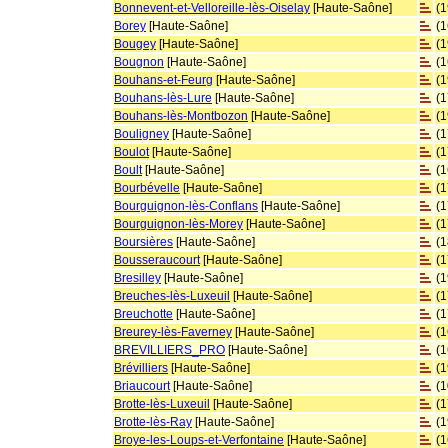
Bonnevent-et-Velloreille-lès-Oiselay
[Haute-Saône]
(
Borey
[Haute-Saône]
(
Bougey
[Haute-Saône]
(
Bougnon
[Haute-Saône]
(
Bouhans-et-Feurg
[Haute-Saône]
(
Bouhans-lès-Lure
[Haute-Saône]
(
Bouhans-lès-Montbozon
[Haute-Saône]
(
Bouligney
[Haute-Saône]
(
Boulot
[Haute-Saône]
(
Boult
[Haute-Saône]
(
Bourbévelle
[Haute-Saône]
(
Bourguignon-lès-Conflans
[Haute-Saône]
(
Bourguignon-lès-Morey
[Haute-Saône]
(
Boursières
[Haute-Saône]
(
Bousseraucourt
[Haute-Saône]
(
Bresilley
[Haute-Saône]
(
Breuches-lès-Luxeuil
[Haute-Saône]
(
Breuchotte
[Haute-Saône]
(
Breurey-lès-Faverney
[Haute-Saône]
(
BREVILLIERS_PRO
[Haute-Saône]
(
Brévilliers
[Haute-Saône]
(
Briaucourt
[Haute-Saône]
(
Brotte-lès-Luxeuil
[Haute-Saône]
(
Brotte-lès-Ray
[Haute-Saône]
(
Broye-les-Loups-et-Verfontaine
[Haute-Saône]
(