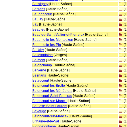
Bassigney
[Haute-Saône]
(
Battrans
[Haute-Saône]
(
Baudoncourt
[Haute-Saône]
(
Baulay
[Haute-Saône]
(
Bay
[Haute-Saône]
(
Beaujeu
[Haute-Saône]
(
Beaujeu-Saint-Vallier-et-Pierrejux
[Haute-Saône]
(
Beaumotte-lès-Montbozon
[Haute-Saône]
(
Beaumotte-lès-Pin
[Haute-Saône]
(
Belfahy
[Haute-Saône]
(
Bellefontaine
[Vosges]
(
Belmont
[Haute-Saône]
(
Belonchamp
[Haute-Saône]
(
Belverne
[Haute-Saône]
(
Besnans
[Haute-Saône]
(
Betaucourt
[Haute-Saône]
(
Betoncourt-lès-Brotte
[Haute-Saône]
(
Betoncourt-lès-Ménétriers
[Haute-Saône]
(
Betoncourt-Saint-Pancras
[Haute-Saône]
(
Betoncourt-sur-Mance
[Haute-Saône]
(
Beulotte-Saint-Laurent
[Haute-Saône]
(
Beveuge
[Haute-Saône]
(
Bétoncourt-sur-Mance2
[Haute-Saône]
(
Bithaine-et-le-Val
[Haute-Saône]
(
Blondefontaine
[Haute-Saône]
(