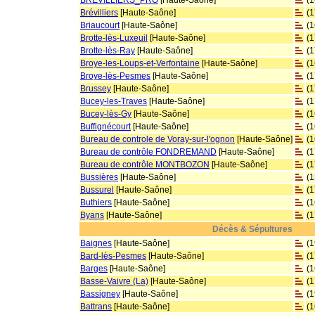
BREVILLIERS_PRO
[Haute-Saône]
(
Brévilliers
[Haute-Saône]
(
Briaucourt
[Haute-Saône]
(
Brotte-lès-Luxeuil
[Haute-Saône]
(
Brotte-lès-Ray
[Haute-Saône]
(
Broye-les-Loups-et-Verfontaine
[Haute-Saône]
(
Broye-lès-Pesmes
[Haute-Saône]
(
Brussey
[Haute-Saône]
(
Bucey-les-Traves
[Haute-Saône]
(
Bucey-lès-Gy
[Haute-Saône]
(
Buffignécourt
[Haute-Saône]
(
Bureau de controle de Voray-sur-l'ognon
[Haute-Saône]
(
Bureau de contrôle FONDREMAND
[Haute-Saône]
(
Bureau de contrôle MONTBOZON
[Haute-Saône]
(
Bussières
[Haute-Saône]
(
Bussurel
[Haute-Saône]
(
Buthiers
[Haute-Saône]
(
Byans
[Haute-Saône]
(
Décès & Sépultures
Baignes
[Haute-Saône]
(
Bard-lès-Pesmes
[Haute-Saône]
(
Barges
[Haute-Saône]
(
Basse-Vaivre (La)
[Haute-Saône]
(
Bassigney
[Haute-Saône]
(
Battrans
[Haute-Saône]
(