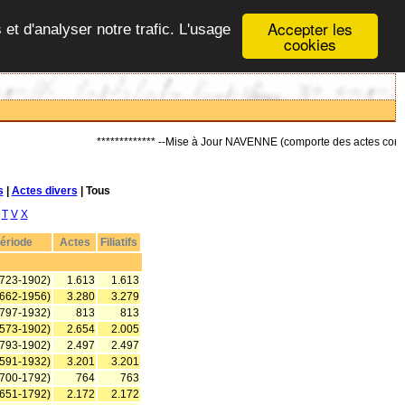
Accepter les
 et d'analyser notre trafic. L'usage
cookies
************* --Mise à Jour NAVENNE (comporte des actes concernant pa
s
|
Actes divers
| Tous
T
V
X
ériode
Actes
Filiatifs
1723-1902)
1.613
1.613
1662-1956)
3.280
3.279
1797-1932)
813
813
1573-1902)
2.654
2.005
1793-1902)
2.497
2.497
1591-1932)
3.201
3.201
1700-1792)
764
763
1651-1792)
2.172
2.172