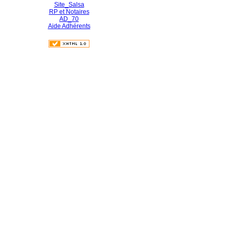
Site_Salsa
RP et Notaires
AD_70
Aide Adhérents