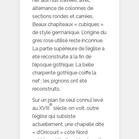
nef aux huit travées, avec
alternance de colonnes de
sections rondes et carrées.
Beaux chapiteaux « cubiques »
de style germanique. L’origine du
grès rose utilisé reste inconnue.
La partie supérieure de l’église a
été reconstruite à la fin de
l’époque gothique. La belle
charpente gothique coiffe la
nef ; les pignons ont été
reconstruits.
Sur un plan (le seul connu) levé
e
au XVIII
siècle, on voit, outre
l’église qui subsiste
actuellement, une chapelle dite
« d’Oricourt » côté Nord