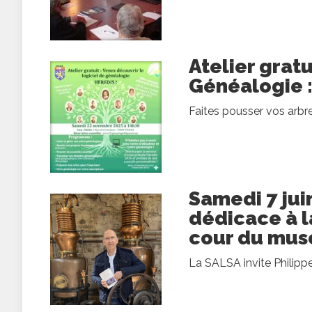
Atelier gratu
Généalogie :
Faites pousser vos arbr
Samedi 7 jui
dédicace à l
cour du musé
La SALSA invite Philippe 