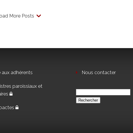
oad More Posts
e aux adhérents
Nous contacter
stres paroissiaux et
Rechercher :
aires
oactes