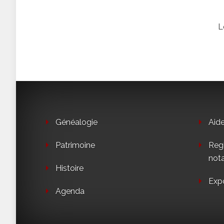
L
Généalogie
Aid
Patrimoine
Regi
not
Histoire
Exp
Agenda