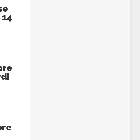
se
 14
bre
rdi
bre