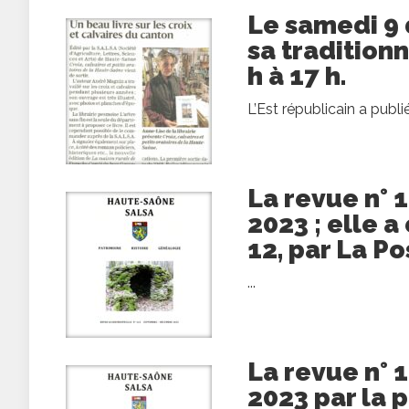
Le samedi 9
sa traditionn
h à 17 h.
L’Est républicain a publié
La revue n° 
2023 ; elle 
12, par La Po
...
La revue n° 
2023 par la p