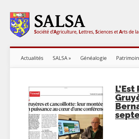
Actualités
SALSA
Généalogie
Patrimoi
L’Est
Gruyè
Bern
sept