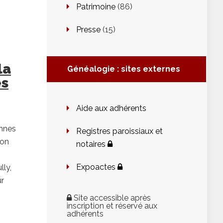
Patrimoine
(86)
Presse
(15)
la
Généalogie : sites externes
es
Aide aux adhérents
onnes
Registres paroissiaux et
ion
notaires
Expoactes
lly,
r
Site accessible après
inscription et réservé aux
adhérents