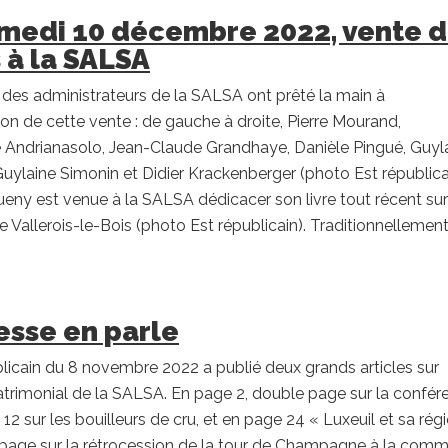
medi 10 décembre 2022, vente 
s à la SALSA
 des administrateurs de la SALSA ont prêté la main à
tion de cette vente : de gauche à droite, Pierre Mourand,
 Andrianasolo, Jean-Claude Grandhaye, Danièle Pingué, Guyl
Guylaine Simonin et Didier Krackenberger (photo Est républica
ny est venue à la SALSA dédicacer son livre tout récent sur
 Vallerois-le-Bois (photo Est républicain). Traditionnellement, 
esse en parle
blicain du 8 novembre 2022 a publié deux grands articles sur
atrimonial de la SALSA. En page 2, double page sur la confér
12 sur les bouilleurs de cru, et en page 24 « Luxeuil et sa régi
page sur la rétrocession de la tour de Champagne à la com