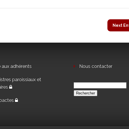
Next En
e aux adhérents
Nous contacter
stres paroissiaux et
Rechercher :
aires
oactes