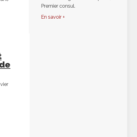
Premier consul.
En savoir +
t
 de
vier