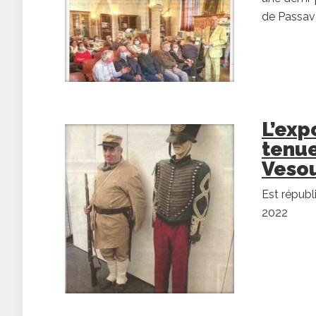
de Passava
L’exp
tenue
Vesou
Est républ
2022