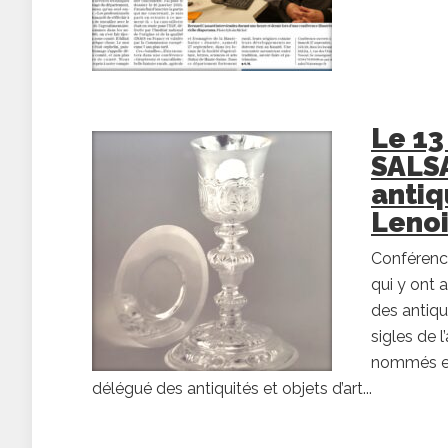
Le 13
SALSA
antiq
Lenoi
Conférence
qui y ont 
des antiqu
sigles de l
nommés en
délégué des antiquités et objets d’art...