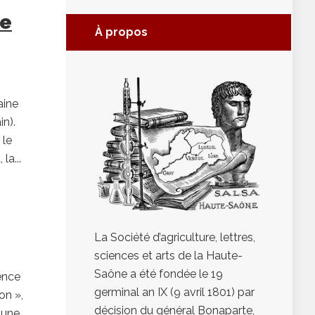
de
À propos
aine
in).
 le
la...
La Société d’agriculture, lettres,
sciences et arts de la Haute-
Saône a été fondée le 19
ence
germinal an IX (9 avril 1801) par
on »,
décision du général Bonaparte,
mune