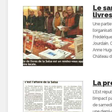
Le sa
livre
Une partie
l’organisa
Frédérique
Jourdain, 
Anne Hugue
Château de
La pr
L’Est répu
l’impact p
de samedi 
une demi-