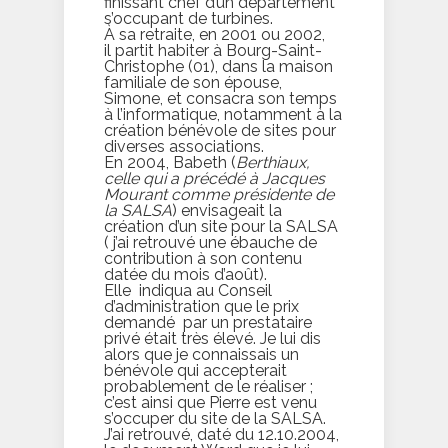
finissant chef d’un département
s’occupant de turbines.
À sa retraite, en 2001 ou 2002,
il partit habiter à Bourg-Saint-
Christophe (01), dans la maison
familiale de son épouse,
Simone, et consacra son temps
à l’informatique, notamment à la
création bénévole de sites pour
diverses associations.
En 2004, Babeth (
Berthiaux,
celle qui a précédé à Jacques
Mourant comme présidente de
la SALSA
) envisageait la
création d’un site pour la SALSA
( j’ai retrouvé une ébauche de
contribution à son contenu
datée du mois d’août).
Elle indiqua au Conseil
d’administration que le prix
demandé par un prestataire
privé était très élevé. Je lui dis
alors que je connaissais un
bénévole qui accepterait
probablement de le réaliser ;
c’est ainsi que Pierre est venu
s’occuper du site de la SALSA.
J’ai retrouvé, daté du 12.10.2004,