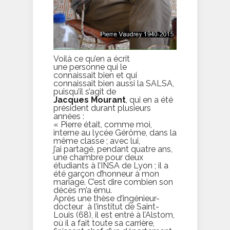
Voilà ce qu’en a écrit
une personne qui le
connaissait bien et qui
connaissait bien aussi la SALSA,
puisqu’il s’agit de
Jacques Mourant
, qui en a été
président durant plusieurs
années :
« Pierre était, comme moi,
interne au lycée Gérôme, dans la
même classe ; avec lui,
j’ai partagé, pendant quatre ans,
une chambre pour deux
étudiants à l’INSA de Lyon ; il a
été garçon d’honneur à mon
mariage. C’est dire combien son
décès m’a ému.
Après une thèse d’ingénieur-
docteur à l’institut de Saint-
Louis (68), il est entré à l’Alstom,
où il a fait toute sa carrière,