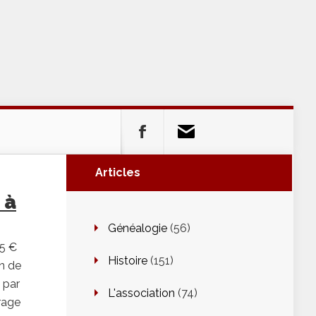
Articles
 à
Généalogie
(56)
 5 €
Histoire
(151)
on de
 par
L'association
(74)
rage