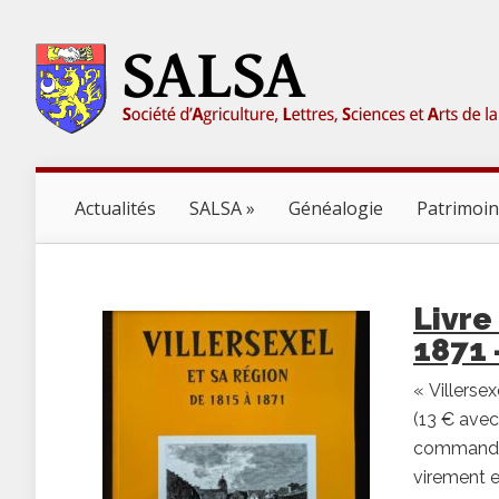
Actualités
SALSA
Généalogie
Patrimoi
Livre
1871
« Villerse
(13 € avec
commande :
virement e