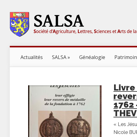
Actualités
SALSA
Généalogie
Patrimoi
Livre 
rever
1762 
THEV
« Les Jésui
Nicole BU