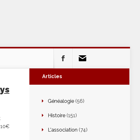
Articles
ays
Généalogie
(56)
Histoire
(151)
t
 10€
L'association
(74)
i