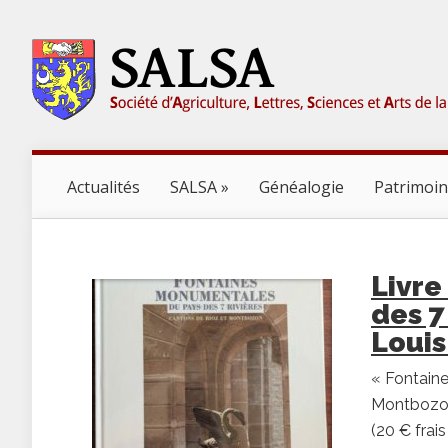
Actualités
SALSA
Généalogie
Patrimoi
Livre
des 7
Loui
« Fontain
Montbozon
(20 € frai