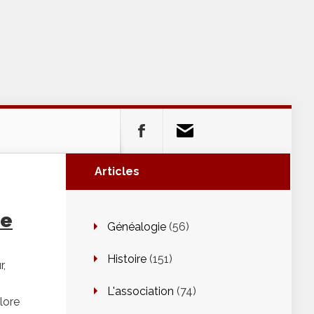
Articles
ue
Généalogie
(56)
Histoire
(151)
r,
L'association
(74)
klore