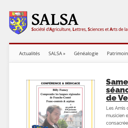
Actualités
SALSA
Généalogie
Patrimoi
Samed
séanc
de Ve
Les Amis d
musicien e
consacrée a