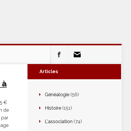
Articles
 à
Généalogie
(56)
 5 €
Histoire
(151)
on de
 par
L'association
(74)
rage