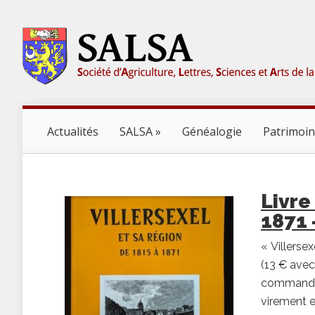
Actualités
SALSA
Généalogie
Patrimoi
Livre
1871
« Villerse
(13 € avec
commande :
virement e