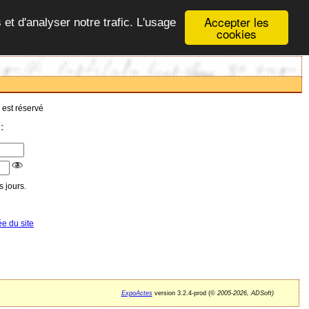
Accepter les
 et d'analyser notre trafic. L'usage
cookies
 est réservé
:
 jours.
ée du site
ExpoActes
version 3.2.4-prod (©
2005-2026, ADSoft)