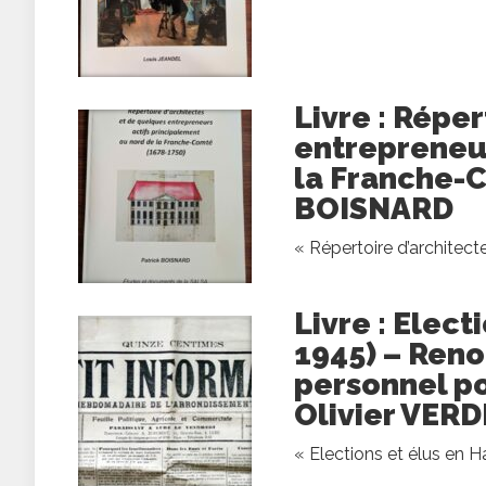
Livre : Répe
entrepreneur
la Franche-C
BOISNARD
« Répertoire d’architect
Livre : Elec
1945) – Ren
personnel p
Olivier VERD
« Elections et élus en 