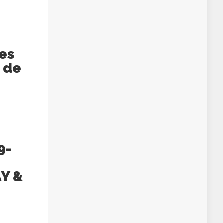
ues
 de
9-
AY &