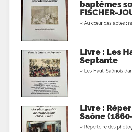
baptêmes so
FISCHER-JO
« Au cœur des actes : n
Livre : Les 
Septante
« Les Haut-Saônois dans
Livre : Répe
Saône (1860
« Répertoire des photo