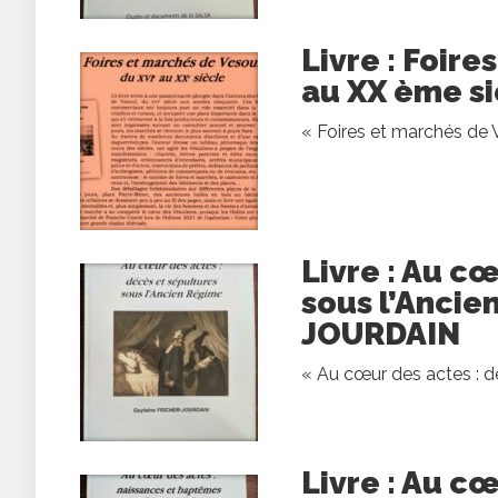
Livre : Foir
au XX ème s
« Foires et marchés de 
Livre : Au c
sous l’Ancie
JOURDAIN
« Au cœur des actes : dé
Livre : Au cœ